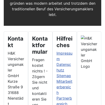
gründen was modern arbeitet und trotzdem den
traditionellen Beruf des Versicherungsmaklers
lebt.
Konta
Konta
Hilfrei
kt
ktfor
ches
mular
H&K
Impressu
Versicher
m
Fragen
ungsmak
Datensc
kostet
ler
hutz
nichts ! -
GmbH
Sitemap
Zögern
Kurze
Mitarbeit
Sie nicht
Straße 9
erbereic
und
31688
h
kontakti
Nienstäd
Partnerb
eren Sie
t
ereich
uns