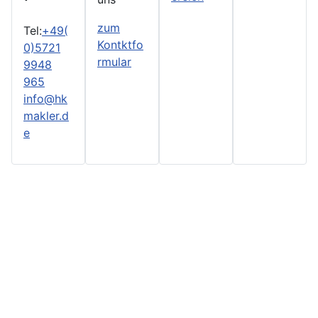
zum
Tel:
+49(
Kontktfo
0)5721
rmular
9948
965
info@hk
makler.d
e
© 2024
H&K Versicherungsmakler GmbH
. All Rights
Reserved.