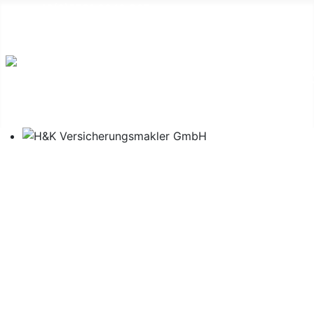
+49(0)5721 9948 965
info@hkmakler.de
Baugewerbe
H&K - Ihre Lösung
Kurze Straße 9 - 31688 Nienstädt - Telefon: +49(0)57