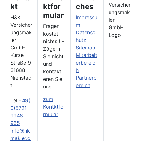
kt
ktfor
ches
mular
H&K
Impressu
Versicher
m
Fragen
ungsmak
Datensc
kostet
ler
hutz
nichts ! -
GmbH
Sitemap
Zögern
Kurze
Mitarbeit
Sie nicht
Straße 9
erbereic
und
31688
h
kontakti
Nienstäd
Partnerb
eren Sie
t
ereich
uns
zum
Tel:
+49(
Kontktfo
0)5721
rmular
9948
965
info@hk
makler.d