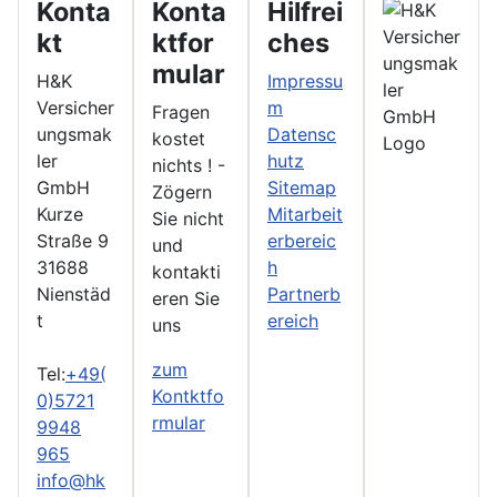
Konta
Konta
Hilfrei
kt
ktfor
ches
mular
H&K
Impressu
Versicher
m
Fragen
ungsmak
Datensc
kostet
ler
hutz
nichts ! -
GmbH
Sitemap
Zögern
Kurze
Mitarbeit
Sie nicht
Straße 9
erbereic
und
31688
h
kontakti
Nienstäd
Partnerb
eren Sie
t
ereich
uns
zum
Tel:
+49(
Kontktfo
0)5721
rmular
9948
965
info@hk